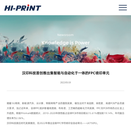
Newsroom
Knowledge is Power
汉印科技首创推出集智能与自动化于一体的FPC喷印单元
2022/05/19
随着5G商用、新能源汽车、云计算、物联网等产业的蓬勃发展，催生出对于高层数、高密度、高速PCB产品的庞
大需求，加之近年来，全球FPC逐步朝着线宽细、布线密、工艺精的超精化方向发展，FPC在PCB市场的占比呈上
升趋势。根据Prismark数据统计，2010-2020年挠性板占全球PCB市场份额从15.61%增加到19.14%，年均复合
增长率为2.06%。
汉印科技顺应时代发展潮流，在2022年推出全新FPC字符喷印全自动单元——LK750FU。