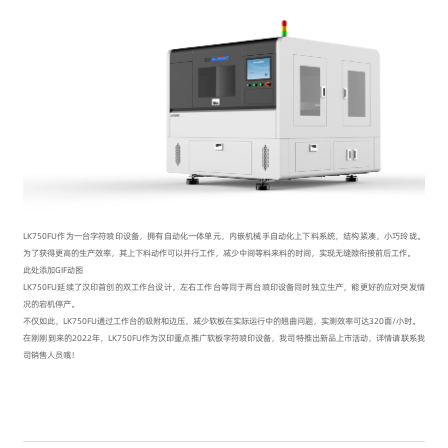
LK750FU作为一台字符喷印设备，拥有自动化一体单元，内嵌机械手自动化上下料系统，结构紧凑，小巧玲珑。
为了获得更高的生产效率，其上下料动作可以并行工作，减少中间等料来料的时间，实现无缝隙衔接前后工作。
此处添加GIF动图
LK750FU延续了汉印首创的双工作台设计，左右工作台等同于两台喷印设备同时独立生产，能更好的应对突发情
况的宕机停产。
不仅如此，LK750FU通过工作台的吸附和边压，减少软板在实际运行中的翘曲问题，实测效率可达320面/小时。
在刚刚到来的2022年，LK750FU作为汉印重点推广软板字符喷印设备，我司特推出新品上市活动，详情请联系我
司销售人员哦！