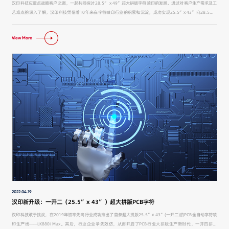
汉印科技应重点战略客户之邀，一起共同探讨28.5” x 49”超大拼版字符喷印的发展。通过对客户生产需求及工
艺难点的深入了解，汉印科技凭借着10年来在字符喷印行业的积累和沉淀，成功实现25.5”x 43”向28.5” x
49”超大拼版字符喷印的突破，完成首条28.5” x 49”超大拼版字符喷印全自动生产线——LK990CL的设备交
货，目前已投入生产中。
View More
2022.04.19
汉印新升级：一开二（25.5”x 43”）超大拼版PCB字符
汉印科技敢于挑战，在2019年初率先向行业成功推出了首条超大拼版25.5”x 43”(一开二)的PCB全自动字符喷
印生产线——LK880i Max。其后，行业企业争先效仿，从而开启了PCB行业大拼版生产新时代，一开四拼版