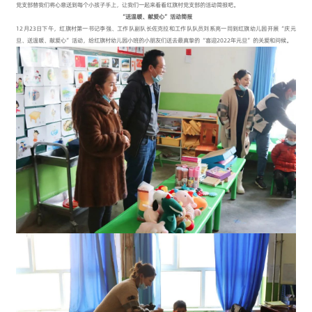
党支部替我们将心意送到每个小孩子手上，让我们一起来看看红旗村党支部的活动简报吧。
“送温暖、献爱心”活动简报
12月23日下午，红旗村第一书记李强、工作队副队长佐克拉和工作队队员刘系亮一同到红旗幼儿园开展“庆元
旦、送温暖、献爱心”活动，给红旗村幼儿园小班的小朋友们送去最真挚的“喜迎2022年元旦”的关爱和问候。