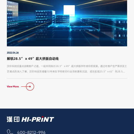
2022.04.26
解锁28.5” x 49”超大拼版自动线
汉印科技应重点战略客户之邀，一起共同探讨28.5” x 49”超大拼版字符喷印的发展。通过对客户生产需求及工
艺难点的深入了解，汉印科技凭借着10年来在字符喷印行业的积累和沉淀，成功实现25.5”x 43”向28.5” x
49”超大拼版字符喷印的突破，完成首条28.5” x 49”超大拼版字符喷印全自动生产线——LK990CL的设备交
货，目前已投入生产中。
View More
400-8212-996