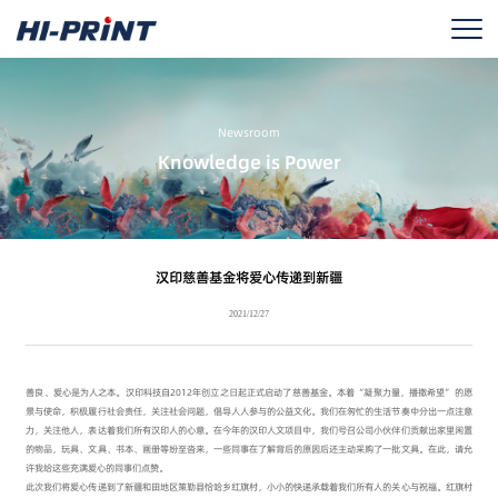
Newsroom
Knowledge is Power
汉印慈善基金将爱心传递到新疆
2021/12/27
善良、爱心是为人之本。汉印科技自2012年创立之日起正式启动了慈善基金。本着“凝聚力量，播撒希望”的愿
景与使命，积极履行社会责任，关注社会问题，倡导人人参与的公益文化。我们在匆忙的生活节奏中分出一点注意
力，关注他人，表达着我们所有汉印人的心意。在今年的汉印人文项目中，我们号召公司小伙伴们贡献出家里闲置
的物品，玩具、文具、书本、画册等纷至沓来，一些同事在了解背后的原因后还主动采购了一批文具。在此，请允
许我给这些充满爱心的同事们点赞。
此次我们将爱心传递到了新疆和田地区策勒县恰哈乡红旗村，小小的快递承载着我们所有人的关心与祝福。红旗村