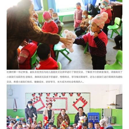
红旗村第一书记李强、副队长佐克拉与幼儿园园长艾比拜罕进行了亲切交谈，了解孩子们的家庭情况，详细询问了
小朋友们当前的生活情况、身体状况及孩子的喜好、性格特点、学习情况等细节，还与小朋友们进行简单的沟通和
交流，希望小朋友们快乐、健康成长，好好学习，长大成为对社会有用的人。