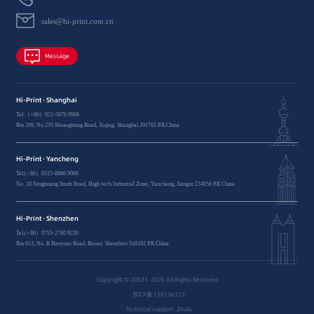
sales@hi-print.com.cn
Message
Hi-Print · Shanghai
Tel:（+86）021-5976 9966
Rm 209, No.255 Shuangbang Road, Xujing. Shanghai 201702 P.R.China
Hi-Print · Yancheng
Tel:(+86）0515-8866 9000
No. 18 Fenghuang South Road, High-tech Industrial Zone, Yancheng, Jiangsu 224056 P.R.China
Hi-Print · Shenzhen
Tel:(+86）0755-2780 9239
Rm 613, No. B Baoyuan Road, Baoan. Shenzhen 518102 P.R.China
Copyright © 20021-2025 All Rights Reserved
苏lCP备 150136315
Technical support: Zhulu